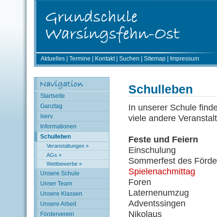
Aktuelles
|
Termine
|
Kontakt
|
Suchen
|
Sitemap
|
Impressum
Schulleben
Startseite
In unserer Schule findet
Ganztag
Iserv
viele andere Veranstal
Informationen
Schulleben
Feste und Feiern
Veranstaltungen »
Einschulung
AGs »
Sommerfest des Förde
Wettbewerbe »
Spielenachmittag
Unsere Schule
Foren
Unser Team
Laternenumzug
Unsere Klassen
Adventssingen
Unsere Arbeit
Nikolaus
Förderverein